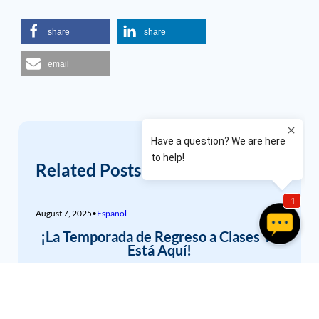
share
share
email
Related Posts
August 7, 2025
•
Espanol
¡La Temporada de Regreso a Clases Ya
Está Aquí!
El inicio de agosto significa que muchos padres están
reuniendo útiles escolares, organizando horarios...