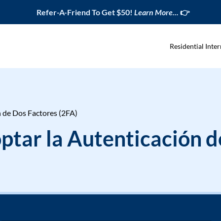
Refer-A-Friend To Get $50!
Learn More...
👉
Residential Inter
 de Dos Factores (2FA)
ptar la Autenticación d