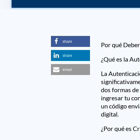
share
Por qué Deber
share
¿Qué es la Aut
email
La Autenticac
significativam
dos formas de 
ingresar tu co
un código envi
digital.
¿Por qué es Cr