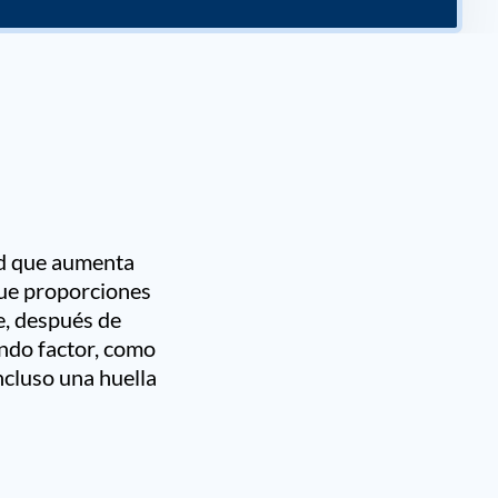
ad que aumenta
que proporciones
e, después de
undo factor, como
ncluso una huella