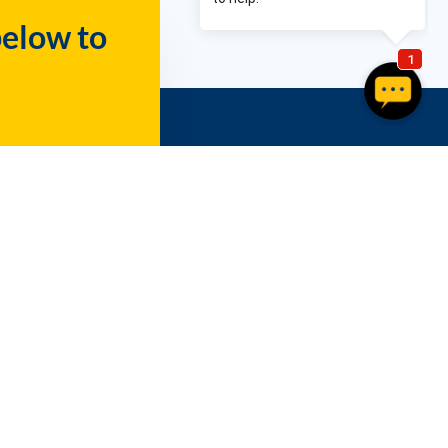
below to
Community
Supporting Our Local Communities
Blog
ditions