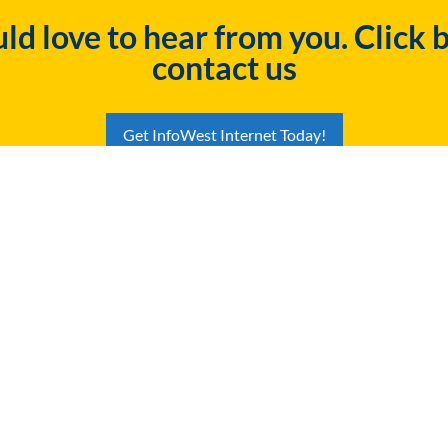
d love to hear from you. Click 
contact us
Get InfoWest Internet Today!
Packages
Company
Residential Internet
Contact
Get Business Internet in Southern
About Us
Utah – Call Now for Fiber and
Careers
Wireless
Terms and Con