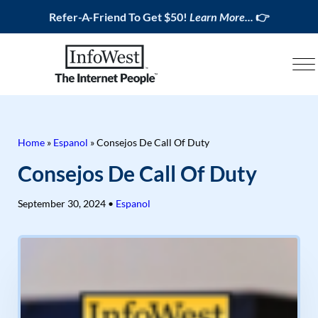
Refer-A-Friend To Get $50!
Learn More...
👉
Home
»
Espanol
»
Consejos De Call Of Duty
Consejos De Call Of Duty
September 30, 2024
•
Espanol